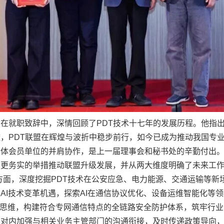
在就职致辞中，深情回顾了PDT技术十七年的发展历程。他指
，PDT联盟在辉煌与波折中稳步前行，如今已成为推动我国专
体会员单位的并肩协作，是上一届理事会和秘书处的辛勤付出。”
更务实的举措推动联盟升级发展，并从两大维度明确了未来工作方向
方面，深度挖掘PDT技术在公安应急、电力能源、交通运输等
AI技术变革机遇，探索AI在通信协议优化、设备运维智能化等
全思维，构建符合专网通信特点的全链路安全防护体系，筑牢行业信
。对内加强与相关业务主管部门的沟通衔接，及时传递政策导向