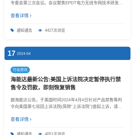
专委会第三次会议。会议聚焦EPDT电力无线专网技术研发、
标准建设及规模化应用，总结24年工作成果，并提出25年工
查看详情
作计划。会议邀请PDT联盟理事长蒋庆生参会并致辞，15家
成员单位参会。技术突破与试点成果双丰收会议总结24年工
作成果，EPDT技术已形成“研发-试点-推广”完整链条：窄带
通知通告
4427次浏览
方案EPDT v1.0完成7家厂商设备测试并具备规模化推广...
17
2024-04
行业资讯
海能达最新公告:美国上诉法院决定暂停执行禁
售令及罚款，即刻恢复销售
据海能达公告，于美国时间2024年4月4日针对产品禁售等判
令向美国第七巡回上诉法院(简称“上诉法院”)提起上诉，请求
撤销伊利诺伊州联邦地区法院(简称“一审法院”)原相关判令。
查看详情
2024年4月17日凌晨，上诉法院作出判令，决定暂停执行一审
法院对公司颁布的产品禁售令及罚款等，该判令立即生效。公
司将与全球合作伙伴紧密合作，即刻恢复正常的商业活动并启
通知通告
4051次浏览